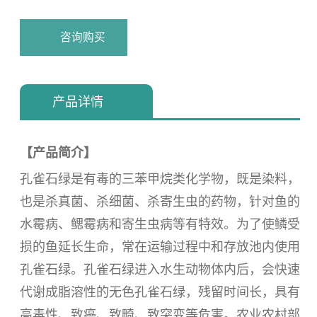
咨询购买
浏览量：
170
产品详情
【产品简介】
孔雀石绿是有毒的三苯甲烷类化学物，既是染料，
也是杀真菌、杀细菌、杀寄生虫的药物，针对鱼的
水霉病、鳃霉病和
寄生虫病等有特效。为了使鳞受
损的鱼延长生命，常在运输过程中和存放池内使用
孔雀石绿。孔雀石绿进入水生动物体内后，
会快速
代谢成脂溶性的无色孔雀石绿，残留时间长，具有
高毒性、致癌、致畸、致突变等危害。农业农村部